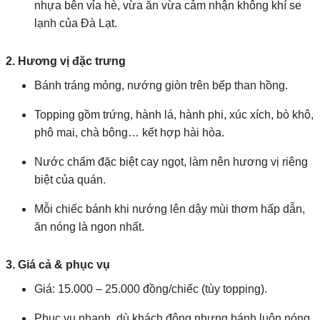
nhựa bên vỉa hè, vừa ăn vừa cảm nhận không khí se
lạnh của Đà Lạt.
2. Hương vị đặc trưng
Bánh tráng mỏng, nướng giòn trên bếp than hồng.
Topping gồm trứng, hành lá, hành phi, xúc xích, bò khô,
phô mai, chà bông… kết hợp hài hòa.
Nước chấm đặc biệt cay ngọt, làm nên hương vị riêng
biệt của quán.
Mỗi chiếc bánh khi nướng lên dậy mùi thơm hấp dẫn,
ăn nóng là ngon nhất.
3. Giá cả & phục vụ
Giá: 15.000 – 25.000 đồng/chiếc (tùy topping).
Phục vụ nhanh, dù khách đông nhưng bánh luôn nóng