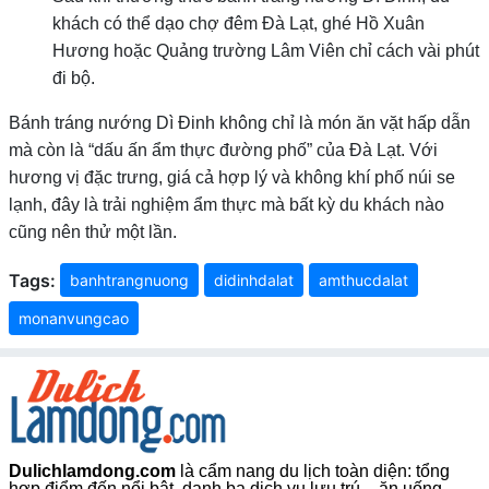
khách có thể dạo chợ đêm Đà Lạt, ghé Hồ Xuân
Hương hoặc Quảng trường Lâm Viên chỉ cách vài phút
đi bộ.
Bánh tráng nướng Dì Đinh không chỉ là món ăn vặt hấp dẫn
mà còn là “dấu ấn ẩm thực đường phố” của Đà Lạt. Với
hương vị đặc trưng, giá cả hợp lý và không khí phố núi se
lạnh, đây là trải nghiệm ẩm thực mà bất kỳ du khách nào
cũng nên thử một lần.
Tags:
banhtrangnuong
didinhdalat
amthucdalat
monanvungcao
Dulichlamdong.com
là cẩm nang du lịch toàn diện: tổng
hợp điểm đến nổi bật, danh bạ dịch vụ lưu trú – ăn uống –