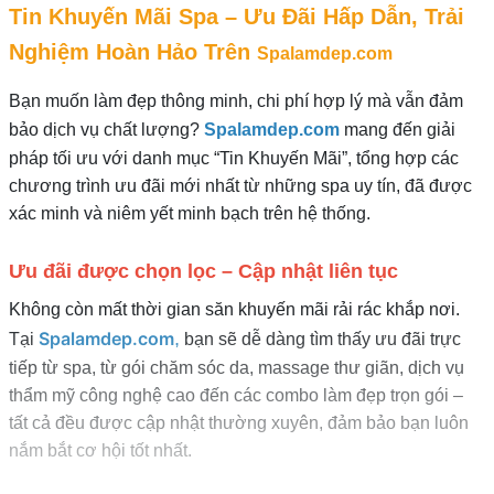
Tin Khuyến Mãi Spa – Ưu Đãi Hấp Dẫn, Trải
Nghiệm Hoàn Hảo Trên
Spalamdep.com
Bạn muốn làm đẹp thông minh, chi phí hợp lý mà vẫn đảm
bảo dịch vụ chất lượng?
Spalamdep.com
mang đến giải
pháp tối ưu với danh mục “Tin Khuyến Mãi”, tổng hợp các
chương trình ưu đãi mới nhất từ những spa uy tín, đã được
xác minh và niêm yết minh bạch trên hệ thống.
Ưu đãi được chọn lọc – Cập nhật liên tục
Không còn mất thời gian săn khuyến mãi rải rác khắp nơi.
Spalamdep.com
,
Tại
bạn sẽ dễ dàng tìm thấy ưu đãi trực
tiếp từ spa, từ gói chăm sóc da, massage thư giãn, dịch vụ
thẩm mỹ công nghệ cao đến các combo làm đẹp trọn gói –
tất cả đều được cập nhật thường xuyên, đảm bảo bạn luôn
nắm bắt cơ hội tốt nhất.