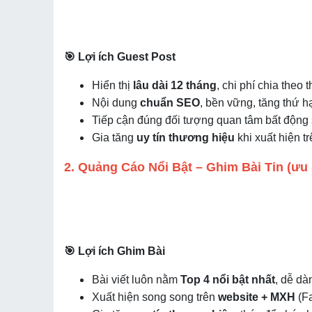
🎯 Lợi ích Guest Post
Hiển thị
lâu dài 12 tháng
, chi phí chia theo 
Nội dung
chuẩn SEO
, bền vững, tăng thứ 
Tiếp cận đúng đối tượng quan tâm bất động 
Gia tăng
uy tín thương hiệu
khi xuất hiện t
2. Quảng Cáo Nổi Bật – Ghim Bài Tin (ưu 
🎯 Lợi ích Ghim Bài
Bài viết luôn nằm
Top 4 nổi bật nhất
, dễ dà
Xuất hiện song song trên
website + MXH
(Fa