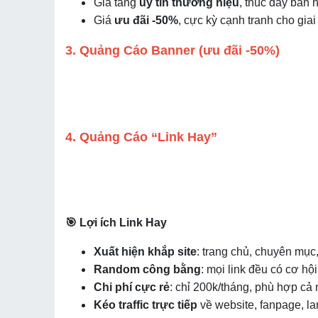
Gia tăng
uy tín thương hiệu
, thúc đẩy bán 
Giá
ưu đãi -50%
, cực kỳ cạnh tranh cho gia
3. Quảng Cáo Banner (ưu đãi -50%)
4. Quảng Cáo “Link Hay”
🎯 Lợi ích Link Hay
Xuất hiện khắp site
: trang chủ, chuyên mục, 
Random công bằng
: mọi link đều có cơ hộ
Chi phí cực rẻ
: chỉ 200k/tháng, phù hợp cả 
Kéo traffic trực tiếp
về website, fanpage, la