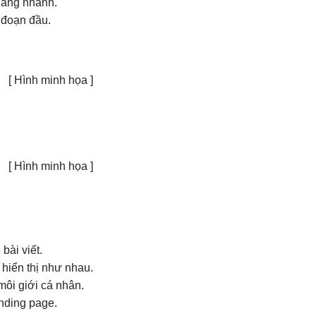
hàng nhanh.
i đoạn đầu.
[ Hình minh họa ]
[ Hình minh họa ]
bài viết.
i hiển thị như nhau.
môi giới cá nhân.
nding page.