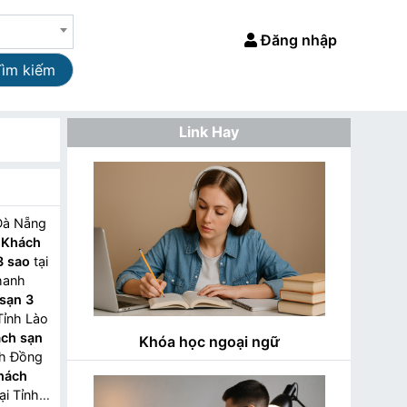
Đăng nhập
Tìm kiếm
Link Hay
Đà Nẵng
,
Khách
3 sao
tại
hanh
sạn 3
Tỉnh Lào
ch sạn
Khóa học ngoại ngữ
nh Đồng
hách
ại Tỉnh