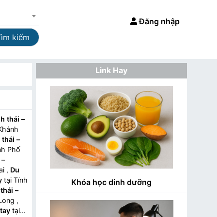
Đăng nhập
Tìm kiếm
Link Hay
h thái –
 Khánh
 thái –
nh Phố
 –
ai
,
Du
y
tại Tỉnh
Khóa học dinh dưỡng
thái –
 Long
,
stay
tại