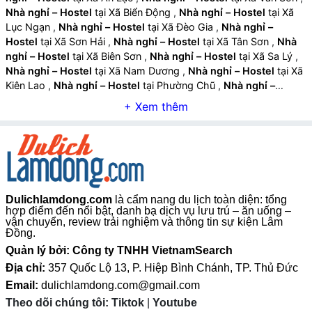
Nhà nghỉ – Hostel
tại Xã Biển Động
,
Nhà nghỉ – Hostel
tại Xã
Lục Ngạn
,
Nhà nghỉ – Hostel
tại Xã Đèo Gia
,
Nhà nghỉ –
Hostel
tại Xã Sơn Hải
,
Nhà nghỉ – Hostel
tại Xã Tân Sơn
,
Nhà
nghỉ – Hostel
tại Xã Biên Sơn
,
Nhà nghỉ – Hostel
tại Xã Sa Lý
,
Nhà nghỉ – Hostel
tại Xã Nam Dương
,
Nhà nghỉ – Hostel
tại Xã
Kiên Lao
,
Nhà nghỉ – Hostel
tại Phường Chũ
,
Nhà nghỉ –
Hostel
tại Phường Phượng Sơn
,
Nhà nghỉ – Hostel
tại Xã Lục
Sơn
,
Nhà nghỉ – Hostel
tại Xã Trường Sơn
,
Nhà nghỉ – Hostel
tại Xã Cẩm Lý
,
Nhà nghỉ – Hostel
tại Xã Đông Phú
,
Nhà nghỉ –
Hostel
tại Xã Nghĩa Phương
,
Nhà nghỉ – Hostel
tại Xã Lục Nam
,
Nhà nghỉ – Hostel
tại Xã Bắc Lũng
,
Nhà nghỉ – Hostel
tại Xã
Bảo Đài
,
Nhà nghỉ – Hostel
tại Xã Lạng Giang
,
Nhà nghỉ –
Hostel
tại Xã Mỹ Thái
,
Nhà nghỉ – Hostel
tại Xã Kép
,
Nhà nghỉ
Dulichlamdong.com
là cẩm nang du lịch toàn diện: tổng
– Hostel
tại Xã Tân Dĩnh
,
Nhà nghỉ – Hostel
tại Xã Tiên Lục
,
hợp điểm đến nổi bật, danh bạ dịch vụ lưu trú – ăn uống –
Nhà nghỉ – Hostel
tại Xã Yên Thế
,
Nhà nghỉ – Hostel
tại Xã Bố
vận chuyển, review trải nghiệm và thông tin sự kiện Lâm
Hạ
,
Nhà nghỉ – Hostel
tại Xã Đồng Kỳ
,
Nhà nghỉ – Hostel
tại
Đồng.
Xã Xuân Lương
,
Nhà nghỉ – Hostel
tại Xã Tam Tiến
,
Nhà nghỉ –
Quản lý bởi: Công ty TNHH VietnamSearch
Hostel
tại Xã Tân Yên
,
Nhà nghỉ – Hostel
tại Xã Ngọc Thiện
,
Địa chỉ:
357 Quốc Lộ 13, P. Hiệp Bình Chánh, TP. Thủ Đức
Nhà nghỉ – Hostel
tại Xã Nhã Nam
,
Nhà nghỉ – Hostel
tại Xã
Email:
dulichlamdong.com@gmail.com
Phúc Hòa
,
Nhà nghỉ – Hostel
tại Xã Quang Trung
,
Nhà nghỉ –
Theo dõi chúng tôi:
Tiktok
|
Youtube
Hostel
tại Xã Hợp Thịnh
,
Nhà nghỉ – Hostel
tại Xã Hiệp Hoà
,