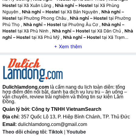
Hostel
tại Xã Xuân Lũng
,
Nhà nghỉ – Hostel
tại Xã Phùng
Nguyên
,
Nhà nghỉ – Hostel
tại Xã Bản Nguyên
,
Nhà nghỉ –
Hostel
tại Phường Phong Châu
,
Nhà nghỉ – Hostel
tại Phường
Phú Thọ
,
Nhà nghỉ – Hostel
tại Phường Âu Cơ
,
Nhà nghỉ –
Hostel
tại Xã Phù Ninh
,
Nhà nghỉ – Hostel
tại Xã Dân Chủ
,
Nhà
nghỉ – Hostel
tại Xã Phú Mỹ
,
Nhà nghỉ – Hostel
tại Xã Trạm
Thản
,
Nhà nghỉ – Hostel
tại Xã Bình Phú
,
Nhà nghỉ – Hostel
tại
Xã Thanh Ba
,
Nhà nghỉ – Hostel
tại Xã Quảng Yên
,
Nhà nghỉ –
Hostel
tại Xã Hoàng Cương
,
Nhà nghỉ – Hostel
tại Xã Đông
Thành
,
Nhà nghỉ – Hostel
tại Xã Chí Tiên
,
Nhà nghỉ – Hostel
tại Xã Liên Minh
,
Nhà nghỉ – Hostel
tại Xã Đoan Hùng
,
Nhà
nghỉ – Hostel
tại Xã Tây Cốc
,
Nhà nghỉ – Hostel
tại Xã Chân
Mộng
,
Nhà nghỉ – Hostel
tại Xã Chí Đám
,
Nhà nghỉ – Hostel
Dulichlamdong.com
là cẩm nang du lịch toàn diện: tổng
tại Xã Bằng Luân
,
Nhà nghỉ – Hostel
tại Xã Hạ Hòa
,
Nhà nghỉ –
hợp điểm đến nổi bật, danh bạ dịch vụ lưu trú – ăn uống –
Hostel
tại Xã Đan Thượng
,
Nhà nghỉ – Hostel
tại Xã Yên Kỳ
,
vận chuyển, review trải nghiệm và thông tin sự kiện Lâm
Nhà nghỉ – Hostel
tại Xã Vĩnh Chân
,
Nhà nghỉ – Hostel
tại Xã
Đồng.
Văn Lang
,
Nhà nghỉ – Hostel
tại Xã Hiền Lương
,
Nhà nghỉ –
Quản lý bởi: Công ty TNHH VietnamSearch
Hostel
tại Xã Cẩm Khê
,
Nhà nghỉ – Hostel
tại Xã Phú Khê
,
Nhà
Địa chỉ:
357 Quốc Lộ 13, P. Hiệp Bình Chánh, TP. Thủ Đức
nghỉ – Hostel
tại Xã Hùng Việt
,
Nhà nghỉ – Hostel
tại Xã Đồng
Email:
dulichlamdong.com@gmail.com
Lương
,
Nhà nghỉ – Hostel
tại Xã Tiên Lương
,
Nhà nghỉ –
Theo dõi chúng tôi:
Tiktok
|
Youtube
Hostel
tại Xã Vân Bán
,
Nhà nghỉ – Hostel
tại Xã Tam Nông
,